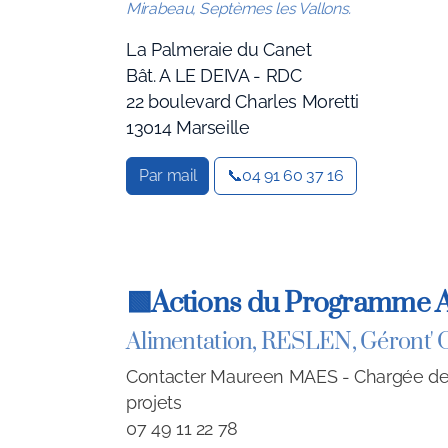
Mirabeau, Septèmes les Vallons.
La Palmeraie du Canet
Bât. A LE DEIVA - RDC
22 boulevard Charles Moretti
13014 Marseille
Par mail
📞04 91 60 37 16
🟩Actions du Programme Ag
Alimentation, RESLEN, Géront' 
Contacter Maureen MAES - Chargée d
projets
07 49 11 22 78