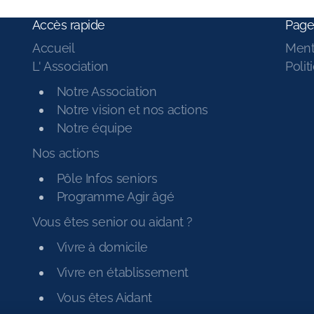
Accès rapide
Page
Accueil
Ment
L' Association
Polit
Notre Association
Notre vision et nos actions
Notre équipe
Nos actions
Pôle Infos seniors
Programme Agir âgé
Vous êtes senior ou aidant ?
Vivre à domicile
Vivre en établissement
Vous êtes Aidant