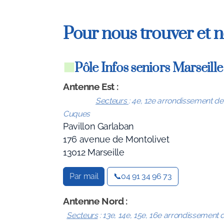
Pour nous trouver et 
🟩
Pôle Infos seniors Marseill
Antenne Est
:
Secteurs
:
4e, 12e arrondissement de 
Cuques
Pavillon Garlaban
176 avenue de Montolivet
13012 Marseille
Par mail
📞04 91 34 96 73
Antenne Nord
Secteurs
:
13e, 14e, 15e, 16e arrondissement 