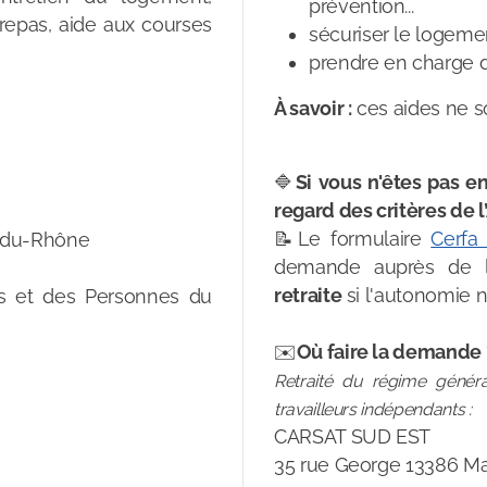
prévention...
 repas, aide aux courses
sécuriser le logeme
prendre en charge d
À savoir :
ces aides ne s
🔷
Si vous n'êtes pas e
regard des critères de l’
📝Le formulaire
Cerfa 
-du-Rhône
demande auprès de 
retraite
si l'autonomie n
s et des Personnes du
✉️
Où faire la demande
Retraité du régime généra
travailleurs indépendants :
CARSAT SUD EST
35 rue George 13386 Mar