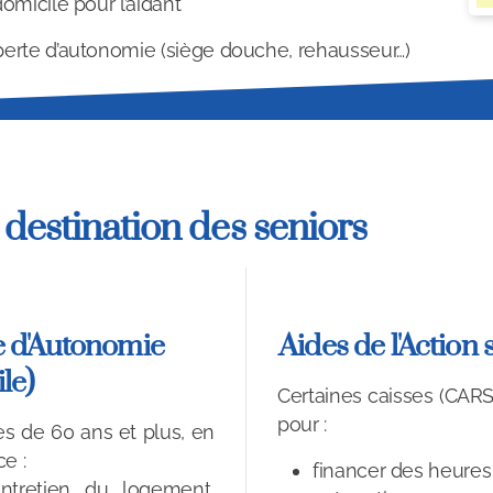
omicile pour l’aidant
perte d’autonomie (siège douche, rehausseur…)
 destination des seniors
e d'Autonomie
Aides de l'Action 
le)
Certaines caisses (CARS
pour :
s de 60 ans et plus, en
ce :
financer des heures 
entretien du logement,