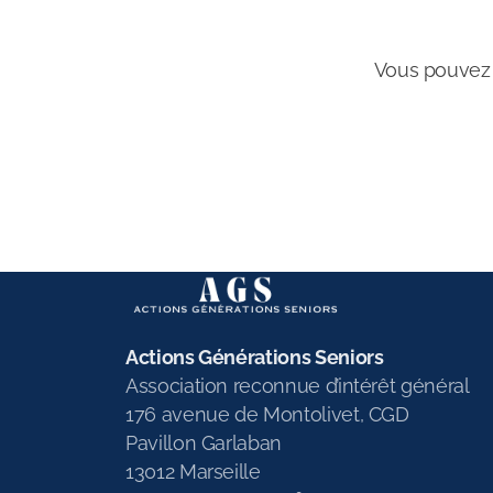
Vous pouvez n
Actions Générations Seniors
Association reconnue d’intérêt général
176 avenue de Montolivet, CGD
Pavillon Garlaban
13012 Marseille