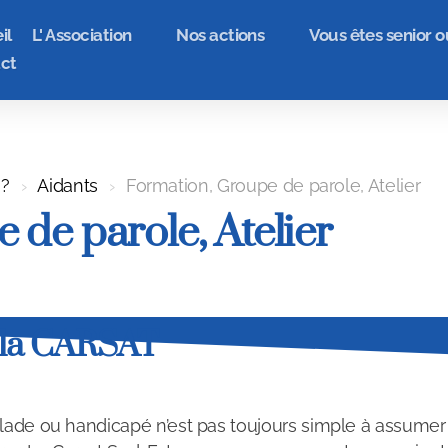
il
L' Association
Nos actions
Vous êtes senior o
ct
 ?
Aidants
Formation, Groupe de parole, Atelier
de parole, Atelier
e la CARSAT
lade ou handicapé n’est pas toujours simple à assume