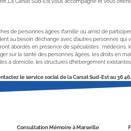
rer...La Carsat Sud-Est vous accompagne et vous orient
oches de personnes âgées (famille ou amis) de participe
pondent au besoin d’échange avec d’autres personnes qui
nt abordés en présence de spécialistes : médecins, kiné
er sur la santé des personnes âgées, les droits en ma
ides à domicile, les structures d’hébergement existante
ntactez le service social de la Carsat Sud-Est au 36 46.
Consultation Mémoire à Marseille
F