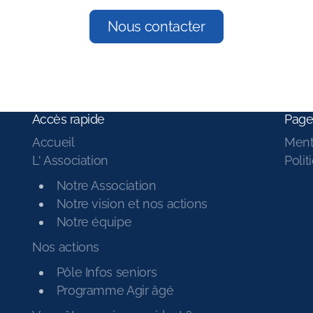
Nous contacter
Accès rapide
Page
Accueil
Ment
L' Association
Polit
Notre Association
Notre vision et nos actions
Notre équipe
Nos actions
Pôle Infos seniors
Programme Agir âgé