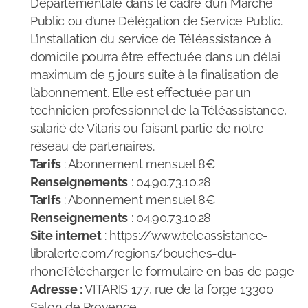
Départementale dans le cadre d’un Marché
Accueil de jour
Public ou d’une Délégation de Service Public.
L’installation du service de Téléassistance à
Structures compétentes et solutions de répit
domicile pourra être effectuée dans un délai
maximum de 5 jours suite à la finalisation de
Formation, groupe de parole, atelier
l’abonnement. Elle est effectuée par un
technicien professionnel de la Téléassistance,
Congé du proche aidant
salarié de Vitaris ou faisant partie de notre
Congé pour l'accompagnement de fin de vie
réseau de partenaires.
Tarifs
: Abonnement mensuel 8€
Renseignements
: 04.90.73.10.28
Tarifs
: Abonnement mensuel 8€
Renseignements
: 04.90.73.10.28
Site internet
: https://www.teleassistance-
libralerte.com/regions/bouches-du-
rhoneTélécharger le formulaire en bas de page
Adresse :
VITARIS 177, rue de la forge 13300
Salon de Provence