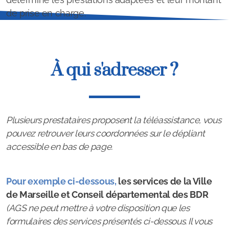
de prise en charge.
Portage de repas
Téléassistance
À qui s'adresser ?
Transports
Accès aux soins
Logement & Adaptation
Plusieurs prestataires proposent la téléassistance, vous
pouvez retrouver leurs coordonnées sur le dépliant
Soutien social et administratif
accessible en bas de page.
Loisirs et vie sociale
Pour exemple ci-dessous,
les services de la Ville
Clubs de loisirs
de Marseille et Conseil départemental des BDR
(AGS ne peut mettre à votre disposition que les
Pass Seniors
formulaires des services présentés ci-dessous. Il vous