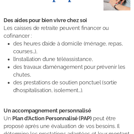
Pôle Infos seniors
Programme Agir âgé
Des aides pour bien vivre chez soi
Les caisses de retraite peuvent financer ou
RESLEN
cofinancer :
des heures d’aide à domicile (ménage, repas,
Alimentation, plaisir, santé et petit budget
courses…),
Géront'O Sport
l’installation d’une téléassistance,
des travaux d’aménagement pour prévenir les
chutes,
des prestations de soutien ponctuel (sortie
d’hospitalisation, isolement…).
Vivre à domicile
Aides pour le maintien à domicile
Un accompagnement personnalisé
Un
Plan d’Action Personnalisé (PAP)
peut être
APA
proposé après une évaluation de vos besoins. Il
détermine les prestations adaptées et leur montant
Aides des caisses de retraite