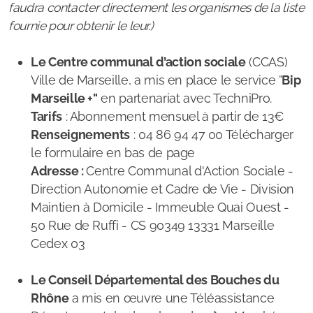
Colis de Noël
faudra contacter directement les organismes de la liste
fournie pour obtenir le leur.)
Bien Vieillir : Programme Agir Âgé
Le Centre communal d’action sociale
(CCAS)
Vacances seniors : ANCV
Ville de Marseille, a mis en place le service "
Bip
Protection des Majeurs
Marseille +
"
en partenariat avec TechniPro.
Tarifs
: Abonnement mensuel à partir de 13€
Vivre en établissement
Renseignements
: 04 86 94 47 00 Télécharger
le formulaire en bas de page
E.H.P.A.D / Maison de retraite
Adresse :
Centre Communal d'Action Sociale -
Direction Autonomie et Cadre de Vie - Division
Aide sociale et obligation alimentaire
Maintien à Domicile -
Immeuble Quai Ouest -
50 Rue de Ruffi - CS 90349 13331 Marseille
Résidence Autonomie
Cedex 03
Famille d'accueil
Le Conseil Départemental des Bouches du
Rhône
a mis en œuvre une Téléassistance
Vous êtes Aidant