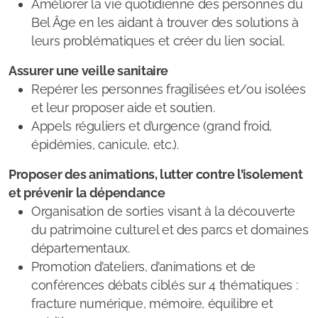
Améliorer la vie quotidienne des personnes du
Bel Âge en les aidant à trouver des solutions à
Portage de repas
leurs problématiques et créer du lien social.
Téléassistance
Assurer une veille sanitaire
Repérer les personnes fragilisées et/ou isolées
Transports
et leur proposer aide et soutien.
Appels réguliers et d’urgence (grand froid,
Accès aux soins
épidémies, canicule, etc.).
Logement & Adaptation
Proposer des animations, lutter contre l’isolement
Soutien social et administratif
et prévenir la dépendance
Organisation de sorties visant à la découverte
Loisirs et vie sociale
du patrimoine culturel et des parcs et domaines
départementaux.
Clubs de loisirs
Promotion d’ateliers, d’animations et de
conférences débats ciblés sur 4 thématiques :
Pass Seniors
fracture numérique, mémoire, équilibre et