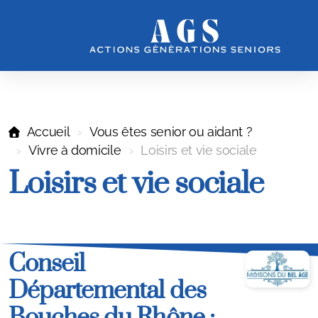
Accueil
Vous êtes senior ou aidant ?
Vivre à domicile
Loisirs et vie sociale
Loisirs et vie sociale
Notre Association
Notre vision et nos actions
Notre équipe
Conseil
Départemental des