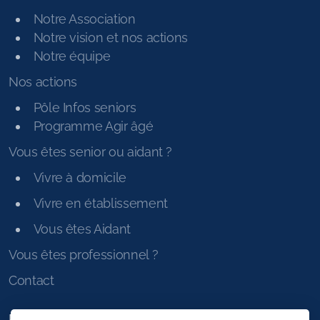
Notre Association
Notre vision et nos actions
Notre équipe
Nos actions
Pôle Infos seniors
Programme Agir âgé
Vous êtes senior ou aidant ?
Vivre à domicile
Vivre en établissement
Vous êtes Aidant
Vous êtes professionnel ?
Contact
Pages légales