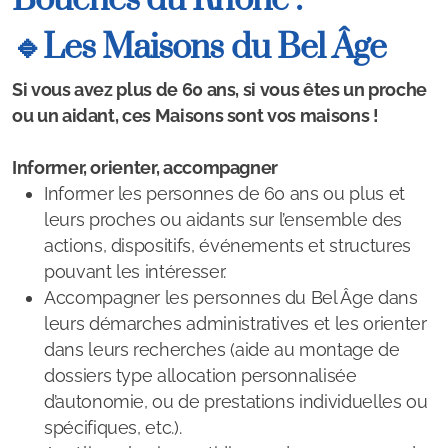
Bouches du Rhône :
Pôle Infos seniors
🔹Les Maisons du Bel Âge
Programme Agir âgé
Si vous avez plus de 60 ans, si vous êtes un proche
RESLEN
ou un aidant, ces Maisons sont vos maisons !
Alimentation, plaisir, santé et petit budget
Informer, orienter, accompagner
Informer les personnes de 60 ans ou plus et
Géront'O Sport
leurs proches ou aidants sur l’ensemble des
actions, dispositifs, événements et structures
pouvant les intéresser.
Accompagner les personnes du Bel Âge dans
Vivre à domicile
leurs démarches administratives et les orienter
dans leurs recherches (aide au montage de
Aides pour le maintien à domicile
dossiers type allocation personnalisée
d’autonomie, ou de prestations individuelles ou
APA
spécifiques, etc.).
Aides des caisses de retraite