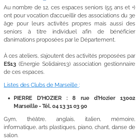
Au nombre de 12, ces espaces seniors (55 ans et +)
Accueil de jour
ont pour vocation d’accueillir des associations du 3e
Structures compétentes et solutions de répit
âge pour leurs activités propres mais aussi des
seniors à titre individuel afin de bénéficier
Formation, groupe de parole, atelier
d’animations proposées par le Département.
Congé du proche aidant
À ces ateliers, s’ajoutent des activités proposées par
ES13
Congé pour l'accompagnement de fin de vie
(Energie Solidaire13) association gestionnaire
de ces espaces.
Listes des Clubs de Marseille
:
PIERRE D’HOZIER : 8 rue d’Hozier 13002
Marseille - Tél. 04 13 31 03 90
Gym, théâtre, anglais, italien, mémoire,
informatique, arts plastiques, piano, chant, danse de
salon.