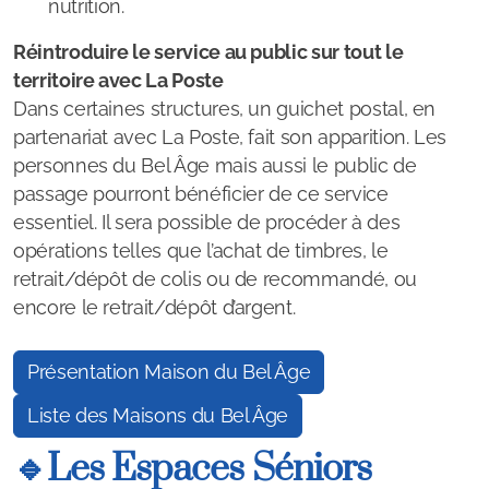
Colis de Noël
nutrition.
Bien Vieillir : Programme Agir Âgé
Réintroduire le service au public sur tout le
territoire avec La Poste
Vacances seniors : ANCV
Dans certaines structures, un guichet postal, en
partenariat avec La Poste, fait son apparition. Les
Protection des Majeurs
personnes du Bel Âge mais aussi le public de
passage pourront bénéficier de ce service
Vivre en établissement
essentiel. Il sera possible de procéder à des
opérations telles que l’achat de timbres, le
E.H.P.A.D / Maison de retraite
retrait/dépôt de colis ou de recommandé, ou
encore le retrait/dépôt d’argent.
Aide sociale et obligation alimentaire
Résidence Autonomie
Présentation Maison du Bel Âge
Famille d'accueil
Liste des Maisons du Bel Âge
🔹Les Espaces Séniors
Vous êtes Aidant