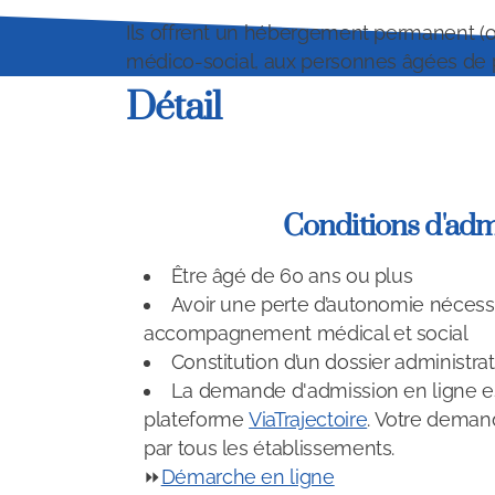
Ils offrent un hébergement permanent (
médico-social, aux personnes âgées de pl
Détail
Conditions d'adm
Être âgé de 60 ans ou plus
Avoir une perte d’autonomie nécess
accompagnement médical et social
Constitution d’un dossier administrat
La demande d'admission en ligne est
plateforme
ViaTrajectoire
. Votre deman
par tous les établissements.
⏩
Démarche en ligne