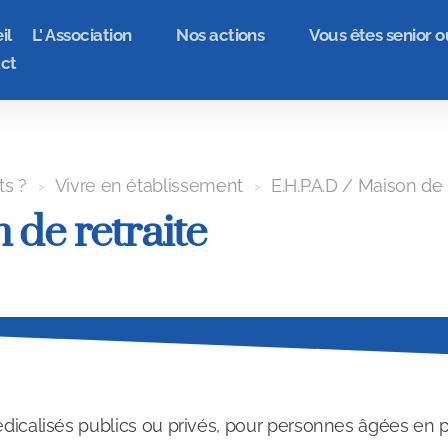
il
L' Association
Nos actions
Vous êtes senior o
ct
ts ?
Vivre en établissement
E.H.P.A.D / Maison de 
 de retraite
dicalisés publics ou privés, pour personnes âgées en p