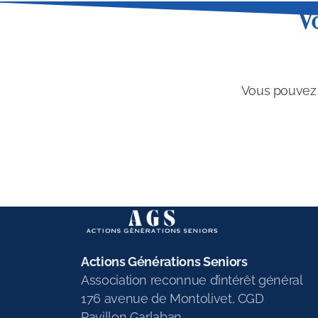
V
Vous pouvez n
Actions Générations Seniors
Association reconnue d’intérêt général
176 avenue de Montolivet, CGD
Pavillon Garlaban