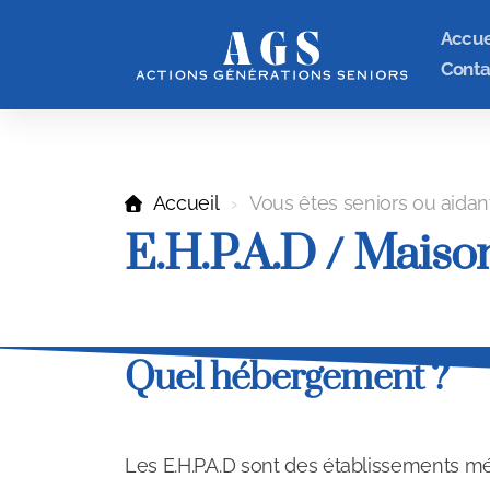
Accue
Conta
Accueil
Vous êtes seniors ou aidan
E.H.P.A.D / Maison
Quel hébergement ?
Les E.H.P.A.D sont des établissements mé