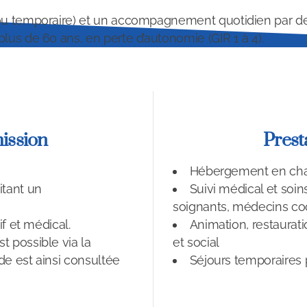
ou temporaire) et un accompagnement quotidien par de
us de 60 ans, en perte d’autonomie (GIR 1 à 4).
ission
Prest
Hébergement en cham
itant un
Suivi médical et soins
soignants, médecins co
if et médical.
Animation, restaura
 possible via la
et social
de est ainsi consultée
Séjours temporaires 