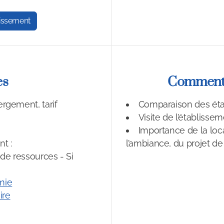
lissement
es
Comment 
bergement, tarif
Comparaison des ét
Visite de l’établis
Importance de la loca
t :
l’ambiance, du projet de 
de ressources - Si
mie
ire