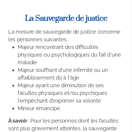
Colis de Noël
Bien Vieillir : Programme Agir Âgé
La Sauvegarde de justice
Vacances seniors : ANCV
La mesure de sauvegarde de justice concerne
les personnes suivantes :
Protection des Majeurs
Majeur rencontrant des difficultés
physiques ou psychologiques du fait d'une
Vivre en établissement
maladie
E.H.P.A.D / Maison de retraite
Majeur souffrant d'une infirmité ou un
affaiblissement dû à l'âge
Aide sociale et obligation alimentaire
Majeur ayant une diminution de ses
facultés physiques et/ou psychiques
Résidence Autonomie
l'empêchant d'exprimer sa volonté
Mineur émancipé.
Famille d'accueil
À savoir
: Pour les personnes dont les facultés
Vous êtes Aidant
sont plus gravement atteintes, la sauvegarde