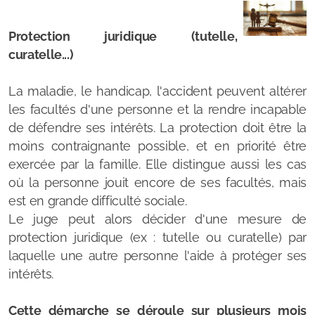
Pôle Infos seniors
Protection juridique (tutelle,
Programme Agir âgé
curatelle...)
RESLEN
La maladie, le handicap, l'accident peuvent altérer
Alimentation, plaisir, santé et petit budget
les facultés d'une personne et la rendre incapable
de défendre ses intérêts. La protection doit être la
Géront'O Sport
moins contraignante possible, et en priorité être
exercée par la famille. Elle distingue aussi les cas
où la personne jouit encore de ses facultés, mais
est en grande difficulté sociale.
Vivre à domicile
Le juge peut alors décider d'une mesure de
protection juridique (ex : tutelle ou curatelle) par
Aides pour le maintien à domicile
laquelle une autre personne l'aide à protéger ses
intérêts.
APA
Cette démarche se déroule sur plusieurs mois
Aides des caisses de retraite