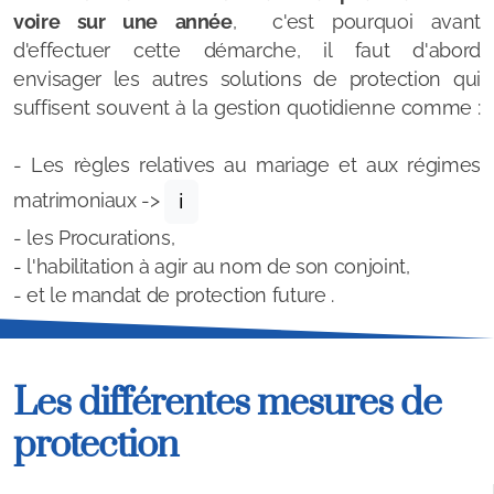
voire sur une année
, c'est pourquoi avant
Portage de repas
d'effectuer cette démarche, il faut d'abord
envisager les autres solutions de protection qui
Téléassistance
suffisent souvent à la gestion quotidienne comme :
Transports
- Les règles relatives au mariage et aux régimes
matrimoniaux ->
Accès aux soins
ℹ️
- les Procurations,
Logement & Adaptation
- l'habilitation à agir au nom de son conjoint,
- et le mandat de protection future .
Soutien social et administratif
Loisirs et vie sociale
Les différentes mesures de
Clubs de loisirs
protection
Pass Seniors