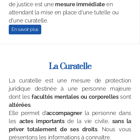
de justice est une
mesure immédiate
en
Accueil de jour
attendant la mise en place d'une tutelle ou
d'une curatelle.
Structures compétentes et solutions de répit
En savoir plus
Formation, groupe de parole, atelier
Congé du proche aidant
Congé pour l'accompagnement de fin de vie
La Curatelle
La curatelle est une mesure de protection
juridique destinée à une personne majeure
dont les
facultés mentales ou corporelles
sont
altérées
.
Elle permet d’
accompagner
la personne dans
les
actes importants
de la vie civile,
sans la
priver totalement de ses droits
. Nous vous
présentons les informations à connaître.